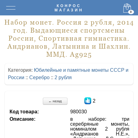
КОНРОС
МАГАЗИН
0
Набор монет. Россия 2 рубля, 2014
год. Выдающиеся спортсмены
России, Спортивная гимнастика.
Андрианов, Латынина и Шахлин.
ММД. Ag925
Категория:
Юбилейные и памятные монеты СССР и
России
::
Серебро
::
2 рубля
2
← назад
Код товара:
980030
Описание:
в наборе: три
серебряные монеты,
номиналом 2 рубля
«Андрианов Н.Е.»,