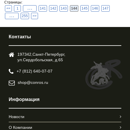
Страницы:
<<
1
. . .
141
142
143
144
145
146
147
. . .
255
>>
Контакты
197342,Cанкт-Петербург,
ул.Cердобольская, д.65
+7 (812) 640-07-07
shop@conros.ru
Информация
Новости
О Компании