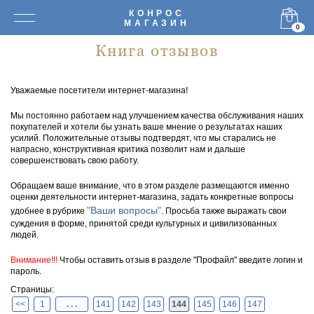
КОНРОС
МАГАЗИН
0
Книга отзывов
Уважаемые посетители интернет-магазина!
Мы постоянно работаем над улучшением качества обслуживания наших
покупателей и хотели бы узнать ваше мнение о результатах наших
усилий. Положительные отзывы подтвердят, что мы старались не
напрасно, конструктивная критика позволит нам и дальше
совершенствовать свою работу.
Обращаем ваше внимание, что в этом разделе размещаются именно
оценки деятельности интернет-магазина, задать конкретные вопросы
"Ваши вопросы"
удобнее в рубрике
. Просьба также выражать свои
суждения в форме, принятой среди культурных и цивилизованных
людей.
Внимание!!!
Чтобы оставить отзыв в разделе "Профайл" введите логин и
пароль.
Страницы:
<<
1
. . .
141
142
143
144
145
146
147