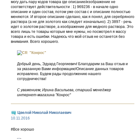
могу дать пару кодов товара где описание/изображение не
соответствует действительности : 1) 969236 - в начале одно
описание и один состав, потом уже состав с и описание полностью
меняются. И второе описание сделано, как я понял, для серебряного
раствора (а не для золотого как следует изначально). 2) 3897 - речь
идет о золотом растворе, а изображение для медного раствора. Это
всего лишь те товары которые мне нужны, но посмотрел я массу
товара и есть ошибки. Надеюсь что мой отзыв не останется без
внимания. Всего хорошего.
"Конрос"
Добрый день, Эдуард Георгиевич! Благодарим за Ваш отзыв и
за указанную Вами информацию!Описание данных товаров
исправлено. Будем рады продолжению нашего
сотрудничества!
С уважением, Ирина Васильева, старший менеджер
интернет-магазина "Конрос"
Цвелой Николай Николаевич
10.11.2016
#Все хорошо